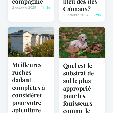
compagnie
bleu des îles
Caïmans?
2 octobre 2025
11 min
18 octobre 2024
6 min
Meilleures
Quel est le
ruches
substrat de
dadant
sol le plus
complètes à
approprié
considérer
pour les
pour votre
fouisseurs
apiculture
comme le